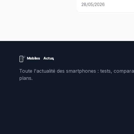
pour Apple
28/05/2026
Toute l'actualité des smartphones : tests, comparat
plans.