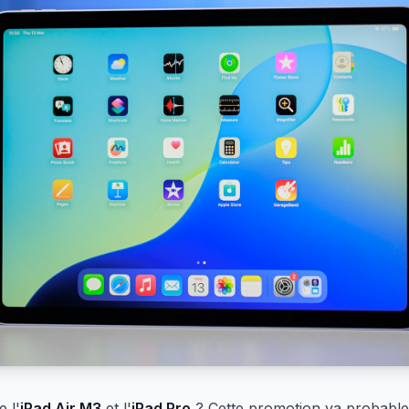
 l'
iPad Air M3
et l'
iPad Pro
? Cette promotion va probabl