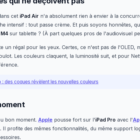
s qui ne déçoivent pas
ans cet
iPad Air
n'a absolument rien à envier à la concur
e intensif : tout passe crème. Et puis soyons honnêtes, qui
n
M4
sur tablette ? (À part quelques pros de l'audiovisuel pe
e un régal pour les yeux. Certes, ce n'est pas de l'OLED, m
oulot. Les couleurs claquent, la luminosité suit, et pour Net
férence.
o : des coques révèlent les nouvelles couleurs
 moment
 au bon moment.
Apple
pousse fort sur l'
iPad Pro
avec l'
Ap
. Il profite des mêmes fonctionnalités, du même support log
cessoires.