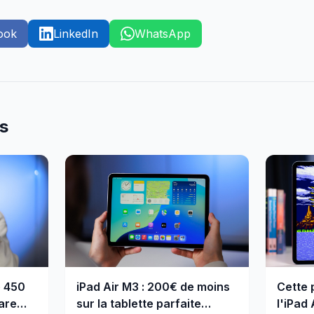
ook
LinkedIn
WhatsApp
es
e 450
iPad Air M3 : 200€ de moins
Cette 
are
sur la tablette parfaite
l'iPad 