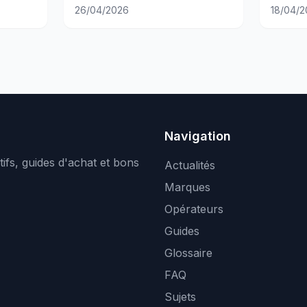
d'Apple
du mo
26/04/2026
18/04/2
Navigation
ifs, guides d'achat et bons
Actualités
Marques
Opérateurs
Guides
Glossaire
FAQ
Sujets