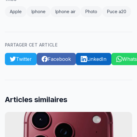
Apple
Iphone
Iphone air
Photo
Puce a20
PARTAGER CET ARTICLE
Twitter
Facebook
LinkedIn
What
Articles similaires