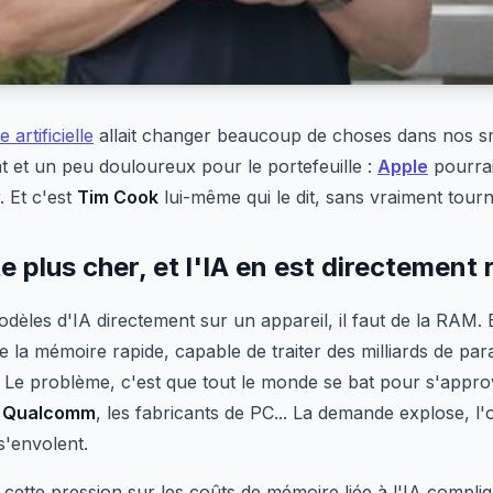
e artificielle
allait changer beaucoup de choses dans nos s
t et un peu douloureux pour le portefeuille :
Apple
pourrai
. Et c'est
Tim Cook
lui-même qui le dit, sans vraiment tour
 plus cher, et l'IA en est directement
odèles d'IA directement sur un appareil, il faut de la RAM
de la mémoire rapide, capable de traiter des milliards de pa
. Le problème, c'est que tout le monde se bat pour s'appr
,
Qualcomm
, les fabricants de PC... La demande explose, l'of
s'envolent.
ette pression sur les coûts de mémoire liée à l'IA compli