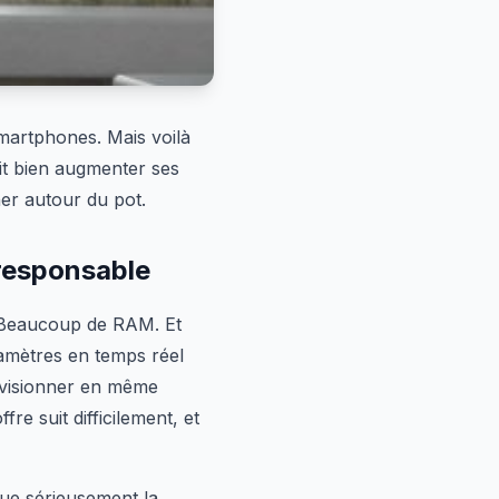
martphones. Mais voilà
t bien augmenter ses
ner autour du pot.
 responsable
. Beaucoup de RAM. Et
ramètres en temps réel
ovisionner en même
fre suit difficilement, et
que sérieusement la