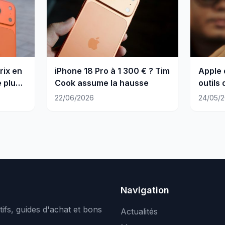
rix en
iPhone 18 Pro à 1 300 € ? Tim
Apple 
 plus
Cook assume la hausse
outils
à l'IA
22/06/2026
24/05/
Navigation
ifs, guides d'achat et bons
Actualités