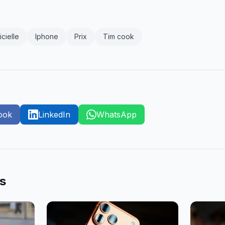
icielle
Iphone
Prix
Tim cook
ook
LinkedIn
WhatsApp
es