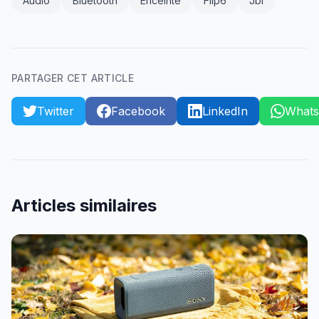
Audio
Bluetooth
Enceinte
Flip6
Jbl
PARTAGER CET ARTICLE
Twitter
Facebook
LinkedIn
What
Articles similaires