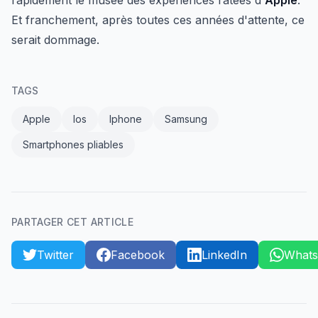
rapidement le musée des expériences ratées d'
Apple
.
Et franchement, après toutes ces années d'attente, ce
serait dommage.
TAGS
Apple
Ios
Iphone
Samsung
Smartphones pliables
PARTAGER CET ARTICLE
Twitter
Facebook
LinkedIn
What