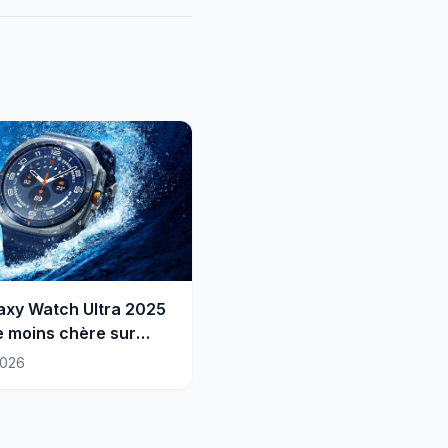
axy Watch Ultra 2025
 moins chère sur
on
2026