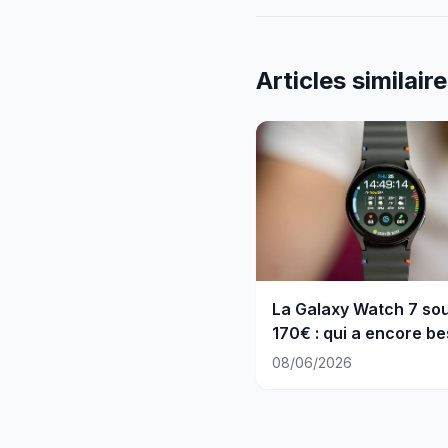
Articles similair
La Galaxy Watch 7 sou
170€ : qui a encore be
de la Watch 8 ?
08/06/2026