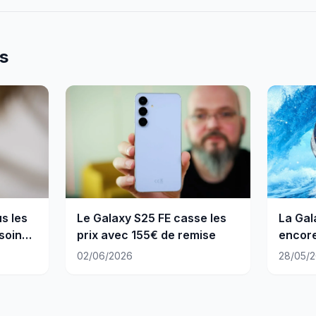
es
s les
Le Galaxy S25 FE casse les
La Gal
soin
prix avec 155€ de remise
encore
Amaz
02/06/2026
28/05/