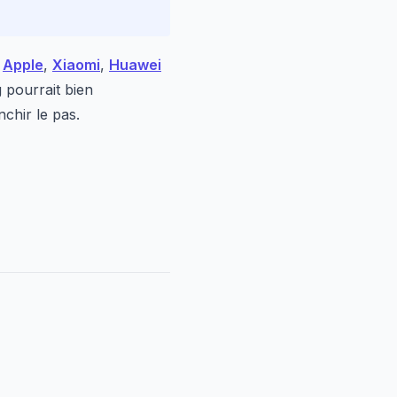
e
Apple
,
Xiaomi
,
Huawei
g pourrait bien
nchir le pas.