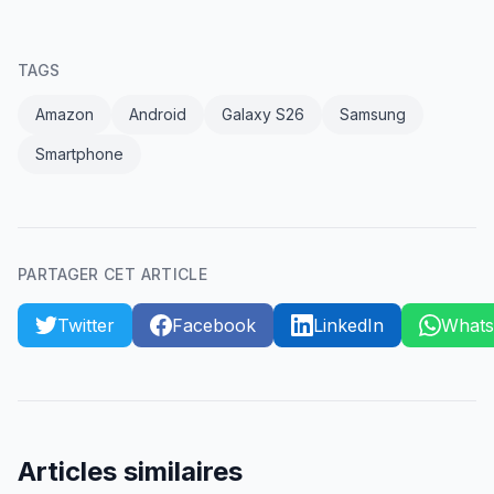
TAGS
Amazon
Android
Galaxy S26
Samsung
Smartphone
PARTAGER CET ARTICLE
Twitter
Facebook
LinkedIn
What
Articles similaires