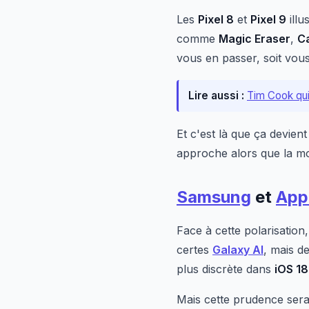
Les
Pixel 8
et
Pixel 9
illu
comme
Magic Eraser
,
Ca
vous en passer, soit vou
Lire aussi :
Tim Cook qui
Et c'est là que ça devien
approche alors que la moi
Samsung
et
App
Face à cette polarisation
certes
Galaxy AI
, mais d
plus discrète dans
iOS 18
Mais cette prudence sera-