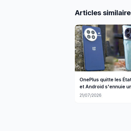
Articles similair
OnePlus quitte les Éta
et Android s'ennuie u
plus
21/07/2026