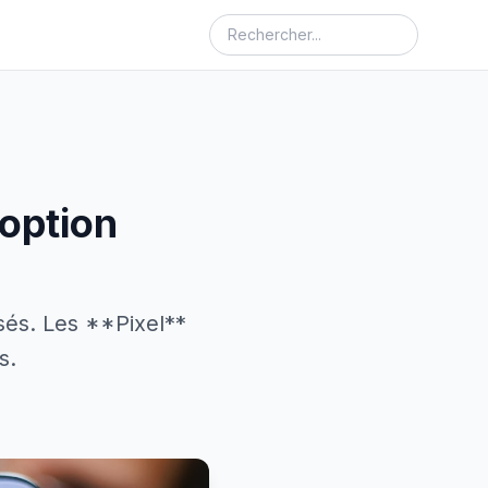
doption
sés. Les **Pixel**
s.