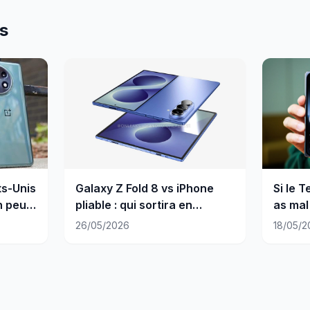
es
ts-Unis
Galaxy Z Fold 8 vs iPhone
Si le T
n peu
pliable : qui sortira en
as mal 
premier ?
26/05/2026
18/05/2