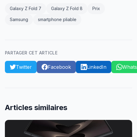
Galaxy Z Fold 7
Galaxy Z Fold 8
Prix
Samsung
smartphone pliable
PARTAGER CET ARTICLE
Twitter
Facebook
LinkedIn
What
Articles similaires