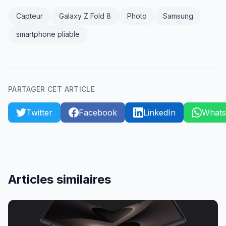
Capteur
Galaxy Z Fold 8
Photo
Samsung
smartphone pliable
PARTAGER CET ARTICLE
Twitter
Facebook
LinkedIn
What
Articles similaires