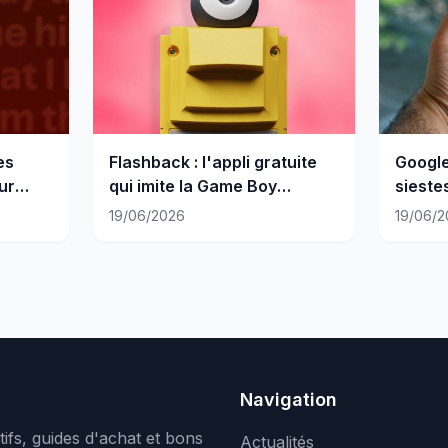
es
Flashback : l'appli gratuite
Google
ur
qui imite la Game Boy
siestes
Camera
19/06/2026
19/06/2
Navigation
ifs, guides d'achat et bons
Actualités