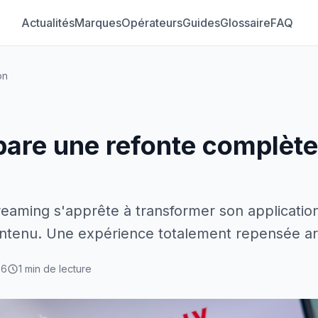
Actualités
Marques
Opérateurs
Guides
Glossaire
FAQ
on
épare une refonte complèt
reaming s'apprête à transformer son applicatio
tenu. Une expérience totalement repensée arr
26
1 min de lecture