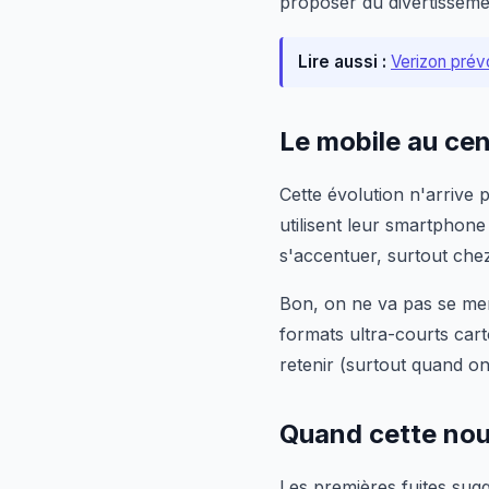
proposer du divertisseme
Lire aussi :
Verizon prév
Le mobile au cen
Cette évolution n'arrive
utilisent leur smartphon
s'accentuer, surtout chez
Bon, on ne va pas se men
formats ultra-courts car
retenir (surtout quand o
Quand cette nouv
Les premières fuites sug