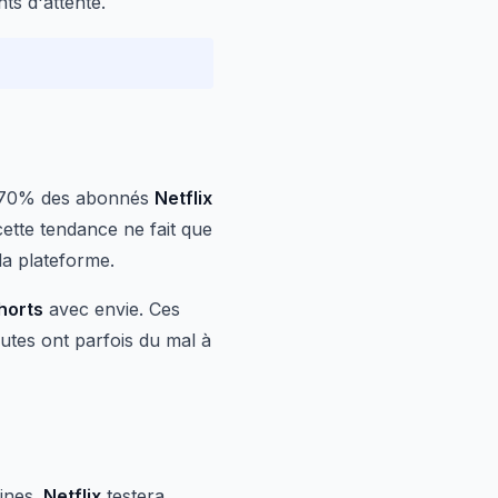
ts d'attente.
de 70% des abonnés
Netflix
ette tendance ne fait que
la plateforme.
horts
avec envie. Ces
utes ont parfois du mal à
ines.
Netflix
testera