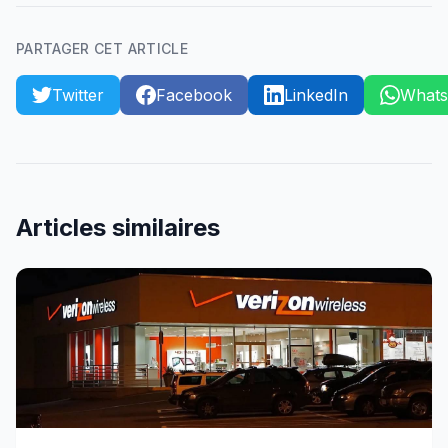
PARTAGER CET ARTICLE
Twitter
Facebook
LinkedIn
What
Articles similaires