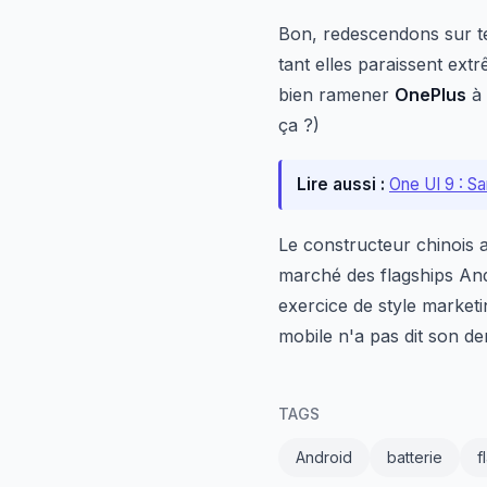
Bon, redescendons sur te
tant elles paraissent ex
bien ramener
OnePlus
à 
ça ?)
Lire aussi :
One UI 9 : S
Le constructeur chinois a
marché des flagships Andr
exercice de style marketin
mobile n'a pas dit son de
TAGS
Android
batterie
f