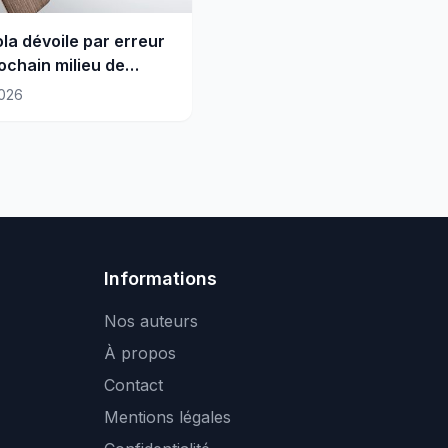
la dévoile par erreur
ochain milieu de
e
026
Informations
Nos auteurs
À propos
Contact
Mentions légales