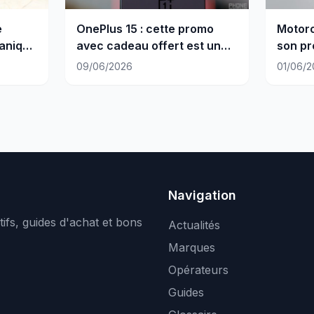
e
OnePlus 15 : cette promo
Motoro
anique
avec cadeau offert est un
son pr
appel du pied
gamm
09/06/2026
01/06/2
Navigation
ifs, guides d'achat et bons
Actualités
Marques
Opérateurs
Guides