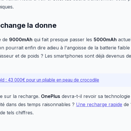
iques.
i change la donne
ie de
9000mAh
qui fait presque passer les
5000mAh
actuel
n pourrait enfin dire adieu à l'angoisse de la batterie faible
aisseur et de poids ? Les smartphones sont déjà devenus de
ld : 43 000€ pour un pliable en peau de crocodile
te sur la recharge.
OnePlus
devra-t-il revoir sa technologi
cité dans des temps raisonnables ?
Une recharge rapide
de 
e tels chiffres.