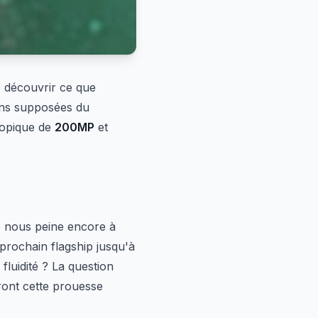
e découvrir ce que
ions supposées du
copique de
200MP
et
re nous peine encore à
prochain flagship jusqu'à
fluidité ? La question
ront cette prouesse