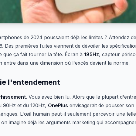
rtphones de 2024 poussaient déjà les limites ? Attendez d
. Des premières fuites viennent de dévoiler les spécificat
re que ça fait tourner la tête. Écran à
185Hz
, capteur péris
n entre dans une dimension où l'excès devient la norme.
fie l'entendement
îchissement
. Vous avez bien lu. Alors que la plupart d'ent
 du 90Hz et du 120Hz,
OnePlus
envisagerait de pousser son 
riques. L'œil humain peut-il seulement percevoir une telle 
s on imagine déjà les arguments marketing qui accompagne