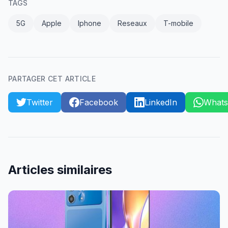
TAGS
5G
Apple
Iphone
Reseaux
T-mobile
PARTAGER CET ARTICLE
Twitter
Facebook
LinkedIn
What
Articles similaires