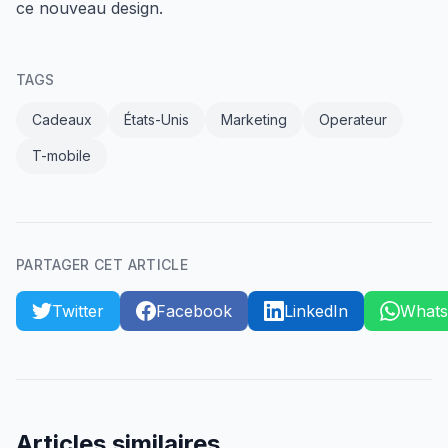
ce nouveau design.
TAGS
Cadeaux
États-Unis
Marketing
Operateur
T-mobile
PARTAGER CET ARTICLE
Twitter
Facebook
LinkedIn
What
Articles similaires