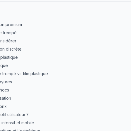
tion premium
e trempé
onsidérer
ion discrète
 plastique
tique
e trempé vs film plastique
rayures
chocs
isation
prix
il utilisateur ?
 intensif et mobile
rétion et l'esthétique