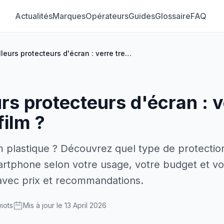
Actualités
Marques
Opérateurs
Guides
Glossaire
FAQ
Les meilleurs protecteurs d'écran : verre trempé ou film ?
rs protecteurs d'écran : v
film ?
m plastique ? Découvrez quel type de protectio
artphone selon votre usage, votre budget et vo
 avec prix et recommandations.
mots
Mis à jour le 13 April 2026