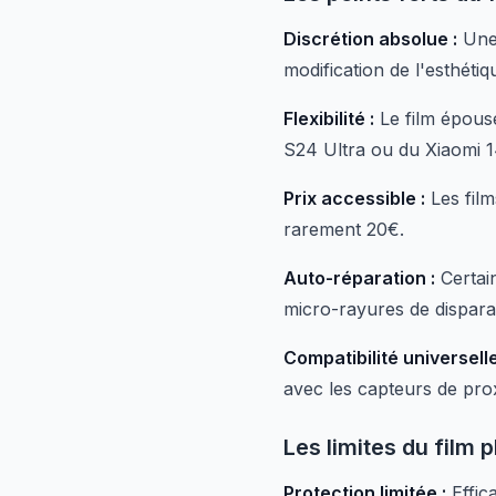
Discrétion absolue :
Une 
modification de l'esthéti
Flexibilité :
Le film épous
S24 Ultra ou du Xiaomi 14
Prix accessible :
Les fil
rarement 20€.
Auto-réparation :
Certai
micro-rayures de disparaî
Compatibilité universelle
avec les capteurs de prox
Les limites du film 
Protection limitée :
Effica