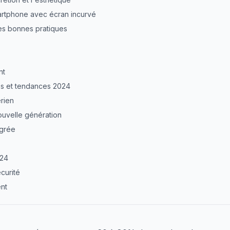
rtphone avec écran incurvé
: les bonnes pratiques
nt
s et tendances 2024
rien
ouvelle génération
égrée
024
curité
ent