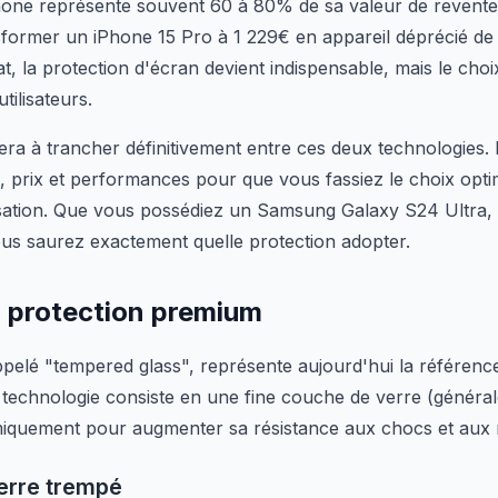
hone représente souvent 60 à 80% de sa valeur de revent
sformer un iPhone 15 Pro à 1 229€ en appareil déprécié de 
t, la protection d'écran devient indispensable, mais le cho
utilisateurs.
dera à trancher définitivement entre ces deux technologies
, prix et performances pour que vous fassiez le choix opti
isation. Que vous possédiez un Samsung Galaxy S24 Ultra,
us saurez exactement quelle protection adopter.
a protection premium
ppelé "tempered glass", représente aujourd'hui la référenc
e technologie consiste en une fine couche de verre (génér
rmiquement pour augmenter sa résistance aux chocs et aux 
erre trempé