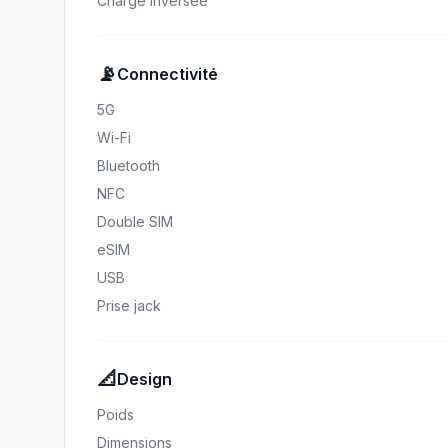
Charge inversée
📡
Connectivité
5G
Wi-Fi
Bluetooth
NFC
Double SIM
eSIM
USB
Prise jack
📐
Design
Poids
Dimensions