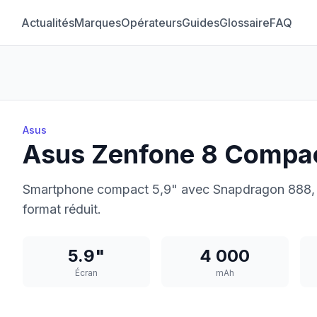
Actualités
Marques
Opérateurs
Guides
Glossaire
FAQ
Asus
Asus Zenfone 8 Compa
Smartphone compact 5,9" avec Snapdragon 888, 
format réduit.
5.9"
4 000
Écran
mAh