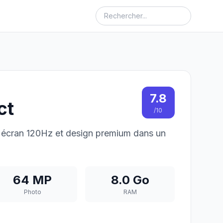
7.8
ct
/10
écran 120Hz et design premium dans un
64 MP
8.0 Go
Photo
RAM