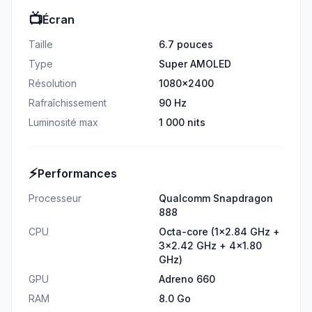
📺
Écran
Taille
6.7 pouces
Type
Super AMOLED
Résolution
1080x2400
Rafraîchissement
90 Hz
Luminosité max
1 000 nits
⚡
Performances
Processeur
Qualcomm Snapdragon
888
CPU
Octa-core (1x2.84 GHz +
3x2.42 GHz + 4x1.80
GHz)
GPU
Adreno 660
RAM
8.0 Go