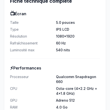
Fiche technique complète
📺
Écran
Taille
5.0 pouces
Type
IPS LCD
Résolution
1080x1920
Rafraîchissement
60 Hz
Luminosité max
540 nits
⚡
Performances
Processeur
Qualcomm Snapdragon
660
CPU
Octa-core (4x2.2 GHz +
4x1.8 GHz)
GPU
Adreno 512
RAM
4.0 Go