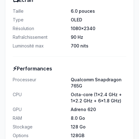
📺
Écran
Taille
6.0 pouces
Type
OLED
Résolution
1080x2340
Rafraîchissement
90 Hz
Luminosité max
700 nits
⚡
Performances
Processeur
Qualcomm Snapdragon
765G
CPU
Octa-core (1x2.4 GHz +
1x2.2 GHz + 6x1.8 GHz)
GPU
Adreno 620
RAM
8.0 Go
Stockage
128 Go
Options
128GB