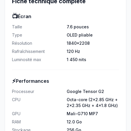
Fiche technique complète
📺
Écran
Taille
7.6 pouces
Type
OLED pliable
Résolution
1840x2208
Rafraîchissement
120 Hz
Luminosité max
1 450 nits
⚡
Performances
Processeur
Google Tensor G2
CPU
Octa-core (2x2.85 GHz +
2x2.35 GHz + 4x1.8 GHz)
GPU
Mali-G710 MP7
RAM
12.0 Go
Stockage
256 Go