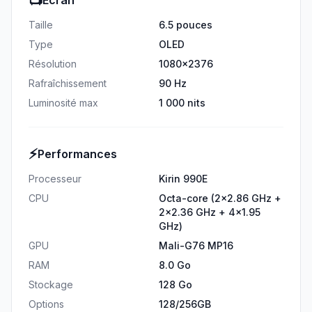
📺
Écran
Taille
6.5 pouces
Type
OLED
Résolution
1080x2376
Rafraîchissement
90 Hz
Luminosité max
1 000 nits
⚡
Performances
Processeur
Kirin 990E
CPU
Octa-core (2x2.86 GHz +
2x2.36 GHz + 4x1.95
GHz)
GPU
Mali-G76 MP16
RAM
8.0 Go
Stockage
128 Go
Options
128/256GB