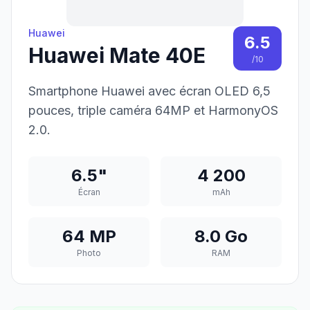
Huawei
6.5
Huawei Mate 40E
/10
Smartphone Huawei avec écran OLED 6,5
pouces, triple caméra 64MP et HarmonyOS
2.0.
6.5"
4 200
Écran
mAh
64 MP
8.0 Go
Photo
RAM