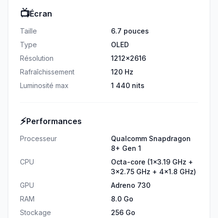
📺
Écran
Taille
6.7 pouces
Type
OLED
Résolution
1212x2616
Rafraîchissement
120 Hz
Luminosité max
1 440 nits
⚡
Performances
Processeur
Qualcomm Snapdragon
8+ Gen 1
CPU
Octa-core (1x3.19 GHz +
3x2.75 GHz + 4x1.8 GHz)
GPU
Adreno 730
RAM
8.0 Go
Stockage
256 Go