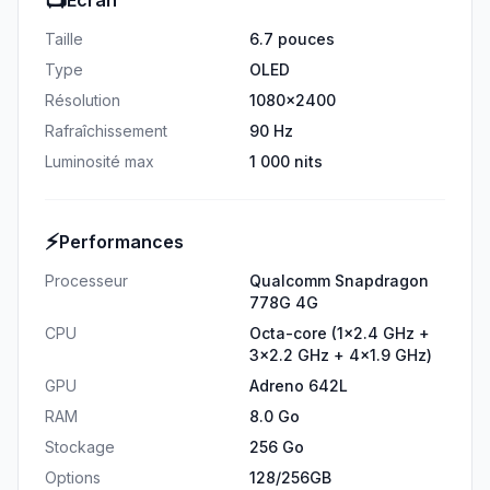
📺
Écran
Taille
6.7 pouces
Type
OLED
Résolution
1080x2400
Rafraîchissement
90 Hz
Luminosité max
1 000 nits
⚡
Performances
Processeur
Qualcomm Snapdragon
778G 4G
CPU
Octa-core (1x2.4 GHz +
3x2.2 GHz + 4x1.9 GHz)
GPU
Adreno 642L
RAM
8.0 Go
Stockage
256 Go
Options
128/256GB