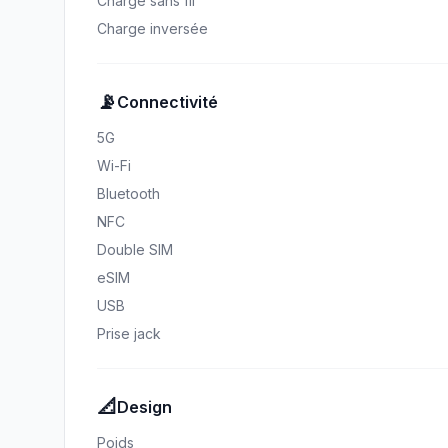
Charge sans fil
Charge inversée
📡
Connectivité
5G
Wi-Fi
Bluetooth
NFC
Double SIM
eSIM
USB
Prise jack
📐
Design
Poids