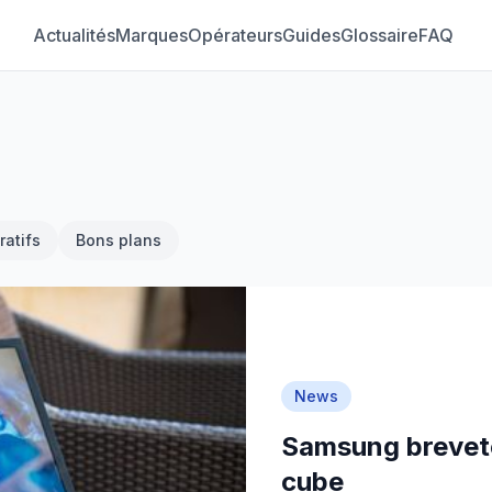
Actualités
Marques
Opérateurs
Guides
Glossaire
FAQ
atifs
Bons plans
News
Samsung breveté
cube