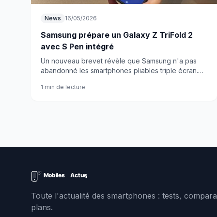
News
16/05/2026
Samsung prépare un Galaxy Z TriFold 2
avec S Pen intégré
Un nouveau brevet révèle que Samsung n'a pas
abandonné les smartphones pliables triple écran.
Le Galaxy Z TriFold 2 pourrait intégrer le S Pen
1 min de lecture
directement dans la charnière.
Toute l'actualité des smartphones : tests, comparat
plans.