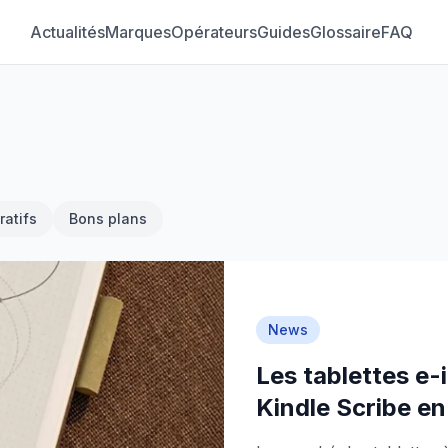
Actualités
Marques
Opérateurs
Guides
Glossaire
FAQ
atifs
Bons plans
News
Les tablettes e-
Kindle Scribe en