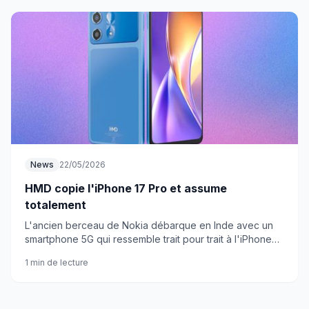
News
22/05/2026
HMD copie l'iPhone 17 Pro et assume
totalement
L'ancien berceau de Nokia débarque en Inde avec un
smartphone 5G qui ressemble trait pour trait à l'iPhone
Pro. Ils appellent ça « futuriste », on appelle ça du
1 min de lecture
plagiat assumé.