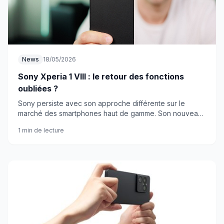
News
18/05/2026
Sony Xperia 1 VIII : le retour des fonctions
oubliées ?
Sony persiste avec son approche différente sur le
marché des smartphones haut de gamme. Son nouveau
flagship mise sur des caractéristiques que la
1 min de lecture
concurrence a abandonnées.