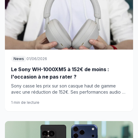
News
01/06/2026
Le Sony WH-1000XM5 à 152€ de moins :
l'occasion à ne pas rater ?
Sony casse les prix sur son casque haut de gamme
avec une réduction de 152€. Ses performances audio et
sa réduction de bruit active en font-elles vraiment le
1 min de lecture
meilleur choix du moment ?