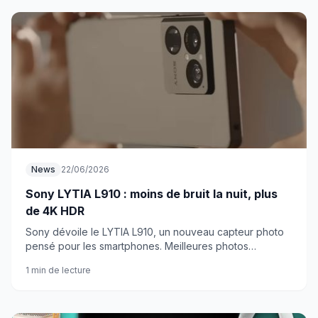
News
22/06/2026
Sony LYTIA L910 : moins de bruit la nuit, plus
de 4K HDR
Sony dévoile le LYTIA L910, un nouveau capteur photo
pensé pour les smartphones. Meilleures photos
nocturnes et enregistrement 4K HDR prolongé sans
1 min de lecture
vider la batterie.