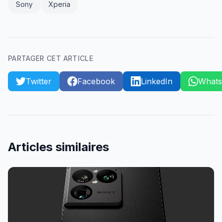
Sony
Xperia
PARTAGER CET ARTICLE
Twitter
Facebook
LinkedIn
What
Articles similaires