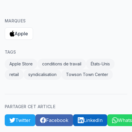
MARQUES
Apple
TAGS
Apple Store
conditions de travail
États-Unis
retail
syndicalisation
Towson Town Center
PARTAGER CET ARTICLE
Twitter
Facebook
LinkedIn
What