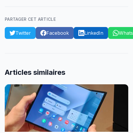
PARTAGER CET ARTICLE
Twitter
Facebook
LinkedIn
What
Articles similaires