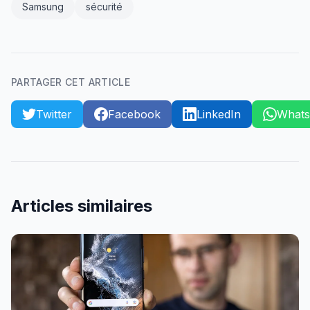
Samsung
sécurité
PARTAGER CET ARTICLE
Twitter
Facebook
LinkedIn
What
Articles similaires