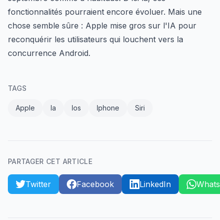
fonctionnalités pourraient encore évoluer. Mais une
chose semble sûre : Apple mise gros sur l'IA pour
reconquérir les utilisateurs qui louchent vers la
concurrence Android.
TAGS
Apple
Ia
Ios
Iphone
Siri
PARTAGER CET ARTICLE
Twitter
Facebook
LinkedIn
What