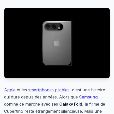
Apple
et les
smartphones pliables
, c'est une histoire
qui dure depuis des années. Alors que
Samsung
domine ce marché avec ses
Galaxy Fold
, la firme de
Cupertino reste étrangement silencieuse. Mais une