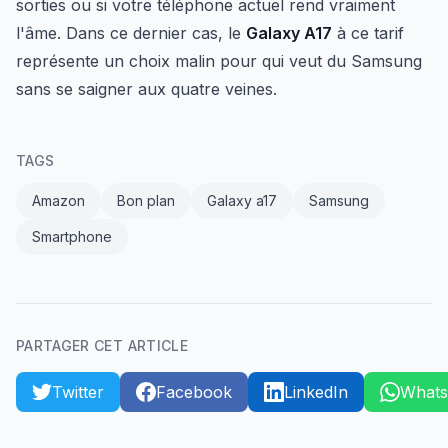
sorties ou si votre téléphone actuel rend vraiment
l'âme. Dans ce dernier cas, le
Galaxy A17
à ce tarif
représente un choix malin pour qui veut du Samsung
sans se saigner aux quatre veines.
TAGS
Amazon
Bon plan
Galaxy a17
Samsung
Smartphone
PARTAGER CET ARTICLE
Twitter
Facebook
LinkedIn
What