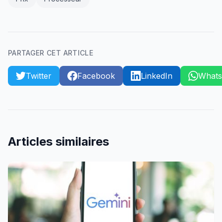
PARTAGER CET ARTICLE
Twitter
Facebook
LinkedIn
What
Articles similaires