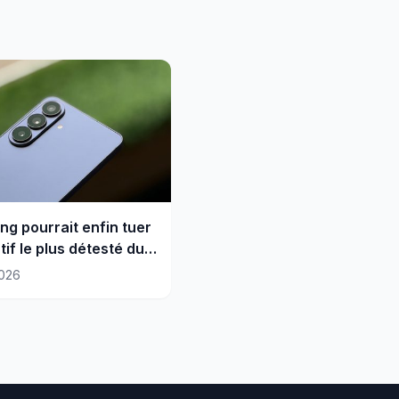
g pourrait enfin tuer
tif le plus détesté du
 Ultra
026