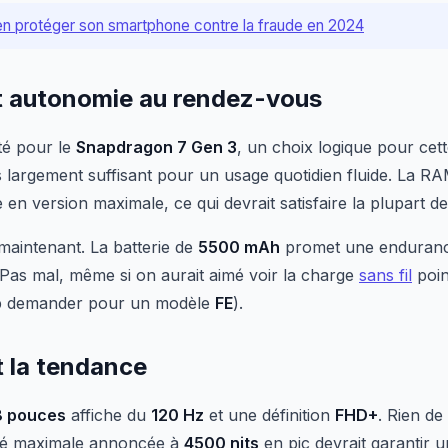
 protéger son smartphone contre la fraude en 2024
t autonomie au rendez-vous
té pour le
Snapdragon 7 Gen 3
, un choix logique pour ce
 largement suffisant pour un usage quotidien fluide. La R
en version maximale, ce qui devrait satisfaire la plupart des
aintenant. La batterie de
5500 mAh
promet une endurance
 Pas mal, même si on aurait aimé voir la charge
sans fil
poin
rop demander pour un modèle
FE
).
t la tendance
8 pouces
affiche du
120 Hz
et une définition
FHD+
. Rien de
osité maximale annoncée à
4500 nits
en pic devrait garantir un