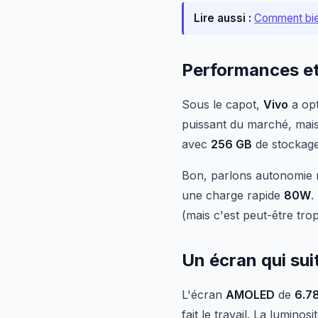
Lire aussi :
Comment bien
Performances e
Sous le capot,
Vivo
a op
puissant du marché, mais
avec
256 GB
de stockage 
Bon, parlons autonomie m
une charge rapide
80W
.
(mais c'est peut-être t
Un écran qui sui
L'écran
AMOLED
de
6.7
fait le travail. La lumin