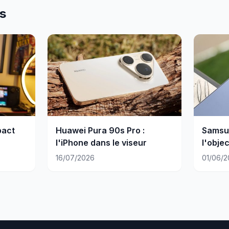
es
pact
Huawei Pura 90s Pro :
Samsun
l'iPhone dans le viseur
l'objec
Galaxy
16/07/2026
01/06/2