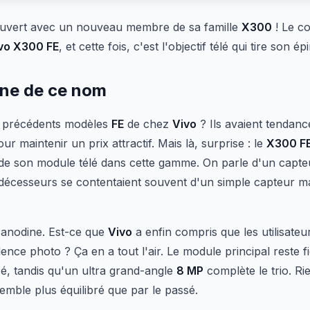
uvert avec un nouveau membre de sa famille
X300
! Le co
vo X300 FE
, et cette fois, c'est l'objectif télé qui tire son ép
gne de ce nom
 précédents modèles
FE
de chez
Vivo
? Ils avaient tendance
r maintenir un prix attractif. Mais là, surprise : le
X300 F
ve de son module télé dans cette gamme. On parle d'un capt
édécesseurs se contentaient souvent d'un simple capteur m
s anodine. Est-ce que
Vivo
a enfin compris que les utilisateu
nce photo ? Ça en a tout l'air. Le module principal reste fid
sé, tandis qu'un ultra grand-angle
8 MP
complète le trio. Ri
emble plus équilibré que par le passé.