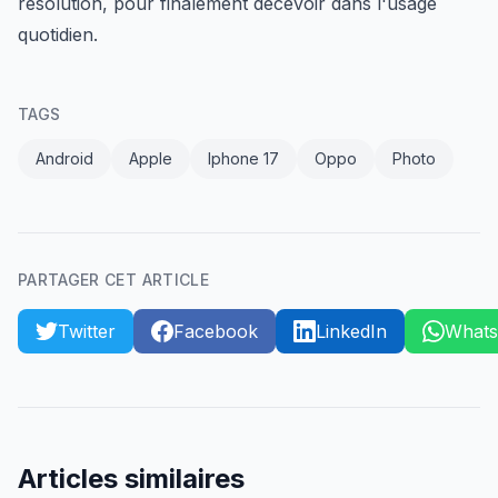
résolution, pour finalement décevoir dans l'usage
quotidien.
TAGS
Android
Apple
Iphone 17
Oppo
Photo
PARTAGER CET ARTICLE
Twitter
Facebook
LinkedIn
What
Articles similaires