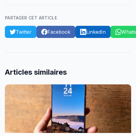
PARTAGER CET ARTICLE
Twitter
Facebook
LinkedIn
What
Articles similaires