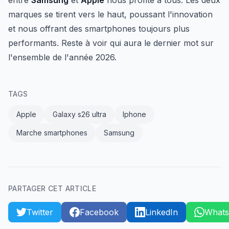
entre
Samsung
et
Apple
nous profite à tous. Les deux
marques se tirent vers le haut, poussant l'innovation
et nous offrant des smartphones toujours plus
performants. Reste à voir qui aura le dernier mot sur
l'ensemble de l'année 2026.
TAGS
Apple
Galaxy s26 ultra
Iphone
Marche smartphones
Samsung
PARTAGER CET ARTICLE
Twitter
Facebook
LinkedIn
What