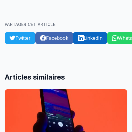
PARTAGER CET ARTICLE
Twitter
Facebook
LinkedIn
What
Articles similaires