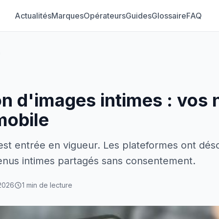
Actualités
Marques
Opérateurs
Guides
Glossaire
FAQ
m
n d'images intimes : vos
mobile
 est entrée en vigueur. Les plateformes ont dé
enus intimes partagés sans consentement.
2026
1 min de lecture