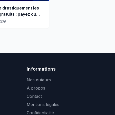
te drastiquement les
gratuits : payez ou
-vous
2026
Informations
Nos auteurs
À propos
Contact
Mentions légales
Confidentialité