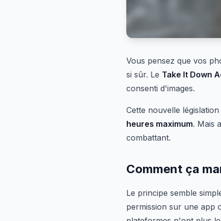
Vous pensez que vos phot
si sûr. Le
Take It Down A
consenti d'images.
Cette nouvelle législatio
heures maximum
. Mais 
combattant.
Comment ça mar
Le principe semble simpl
permission sur une app o
plateformes n'ont plus le