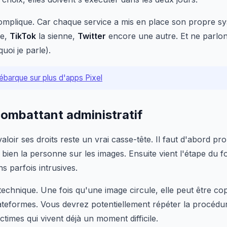
complique. Car chaque service a mis en place son propre s
re,
TikTok
la sienne,
Twitter
encore une autre. Et ne parlon
uoi je parle).
barque sur plus d'apps Pixel
combattant administratif
loir ses droits reste un vrai casse-tête. Il faut d'abord pro
bien la personne sur les images. Ensuite vient l'étape du f
s parfois intrusives.
té technique. Une fois qu'une image circule, elle peut être co
ateformes. Vous devrez potentiellement répéter la procédu
ctimes qui vivent déjà un moment difficile.