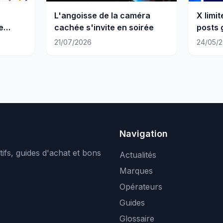
L'angoisse de la caméra
X limi
e
cachée s'invite en soirée
posts 
 ?
taisez
21/07/2026
24/05/
Navigation
ifs, guides d'achat et bons
Actualités
Marques
Opérateurs
Guides
Glossaire