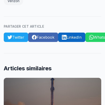
Verizon
PARTAGER CET ARTICLE
Twitter
Facebook
LinkedIn
What
Articles similaires