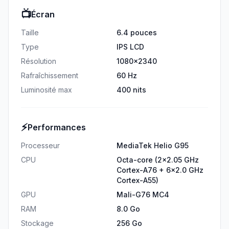
📺
Écran
Taille
6.4 pouces
Type
IPS LCD
Résolution
1080x2340
Rafraîchissement
60 Hz
Luminosité max
400 nits
⚡
Performances
Processeur
MediaTek Helio G95
CPU
Octa-core (2x2.05 GHz
Cortex-A76 + 6x2.0 GHz
Cortex-A55)
GPU
Mali-G76 MC4
RAM
8.0 Go
Stockage
256 Go