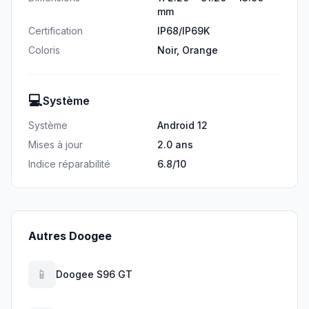
mm
Certification
IP68/IP69K
Coloris
Noir, Orange
💻
Système
Système
Android 12
Mises à jour
2.0 ans
Indice réparabilité
6.8/10
Autres Doogee
📱
Doogee S96 GT