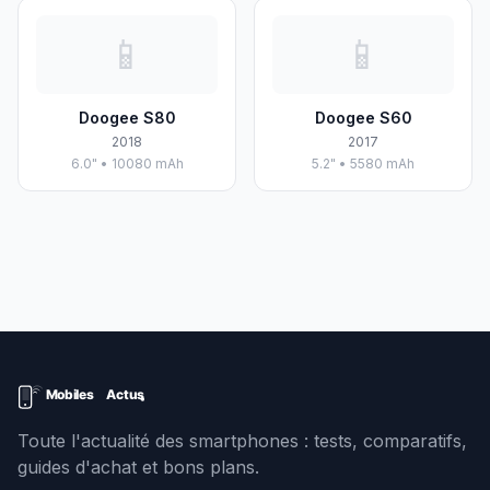
📱
📱
Doogee S80
Doogee S60
2018
2017
6.0" • 10080 mAh
5.2" • 5580 mAh
Toute l'actualité des smartphones : tests, comparatifs,
guides d'achat et bons plans.