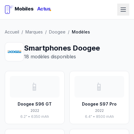
Accueil
/
Marques
/
Doogee
/
Modèles
Smartphones Doogee
18 modèles disponibles
📱
📱
Doogee S96 GT
Doogee S97 Pro
2022
2022
6.2" • 6350 mAh
6.4" • 8500 mAh