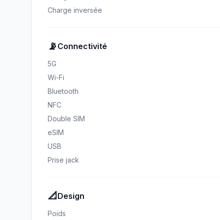
Charge inversée
📡
Connectivité
5G
Wi-Fi
Bluetooth
NFC
Double SIM
eSIM
USB
Prise jack
📐
Design
Poids