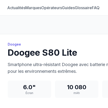
Actualités
Marques
Opérateurs
Guides
Glossaire
FAQ
Doogee
Doogee S80 Lite
Smartphone ultra-résistant Doogee avec batterie 
pour les environnements extrêmes.
6.0"
10 080
Écran
mAh