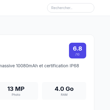
6.8
/10
massive 10080mAh et certification IP68
13 MP
4.0 Go
Photo
RAM