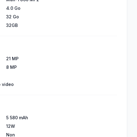
4.0 Go
32 Go
32GB
21 MP
8 MP
p video
5 580 mAh
12W
Non