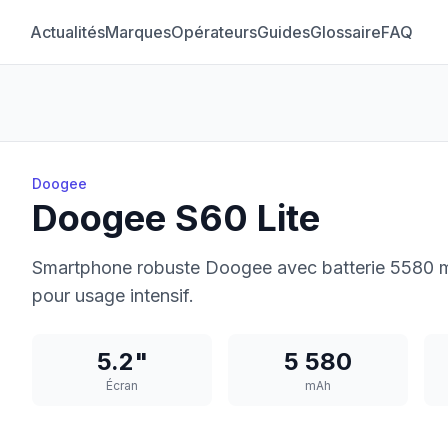
Actualités
Marques
Opérateurs
Guides
Glossaire
FAQ
Doogee
Doogee S60 Lite
Smartphone robuste Doogee avec batterie 5580 mAh
pour usage intensif.
5.2"
5 580
Écran
mAh