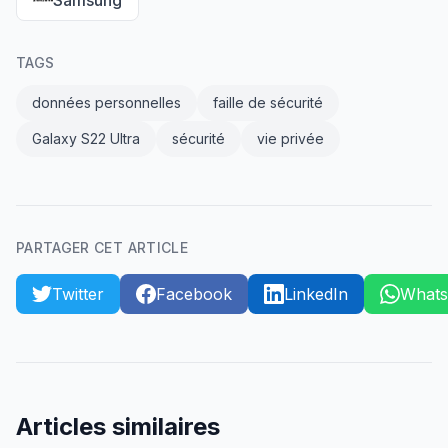
Samsung
TAGS
données personnelles
faille de sécurité
Galaxy S22 Ultra
sécurité
vie privée
PARTAGER CET ARTICLE
Twitter
Facebook
LinkedIn
What
Articles similaires